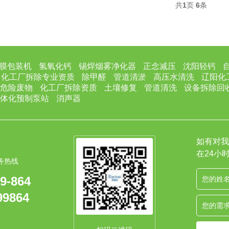
共
1
页
6
条
膜包装机
氢氧化钙
锡焊烟雾净化器
正念减压
沈阳轻钙
化工厂拆除专业资质
除甲醛
管道清淤
高压水清洗
辽阳化
危险废物
化工厂拆除资质
土壤修复
管道清洗
设备拆除回
体化预制泵站
消声器
如有对我
在24小
务热线
9-864
99864