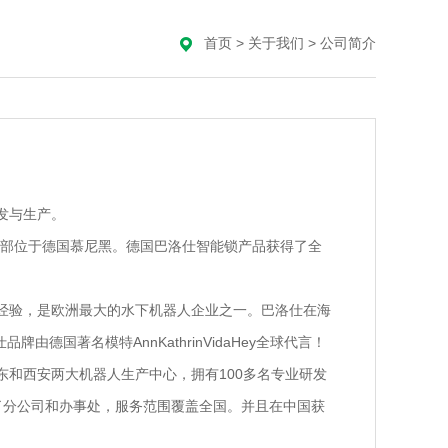
首页
>
关于我们
>
公司简介
发与生产。
史，总部位于德国慕尼黑。德国巴洛仕智能锁产品获得了全
经验，是欧洲最大的水下机器人企业之一。巴洛仕在海
国著名模特AnnKathrinVidaHey全球代言！
和西安两大机器人生产中心，拥有100多名专业研发
立了分公司和办事处，服务范围覆盖全国。并且在中国获