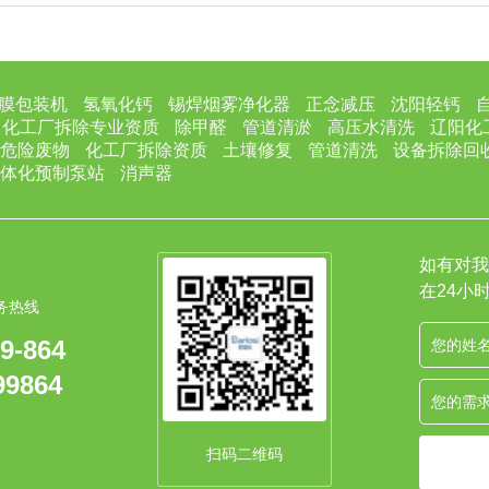
膜包装机
氢氧化钙
锡焊烟雾净化器
正念减压
沈阳轻钙
化工厂拆除专业资质
除甲醛
管道清淤
高压水清洗
辽阳化
危险废物
化工厂拆除资质
土壤修复
管道清洗
设备拆除回
体化预制泵站
消声器
如有对我
在24小
务热线
9-864
99864
扫码二维码