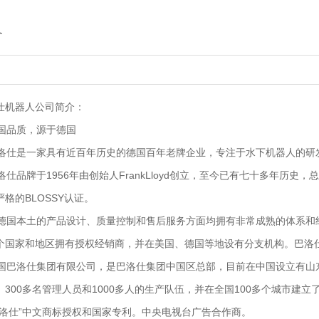
介
仕机器人公司简介：
品质，源于德国
仕是一家具有近百年历史的德国百年老牌企业，专注于水下机器人的研
仕品牌于1956年由创始人FrankLloyd创立，至今已有七十多年历
严格的BLOSSY认证。
国本土的产品设计、质量控制和售后服务方面均拥有非常成熟的体系和
个国家和地区拥有授权经销商，并在美国、德国等地设有分支机构。巴洛仕品牌由德
巴洛仕集团有限公司，是巴洛仕集团中国区总部，目前在中国设立有山东
、300多名管理人员和1000多人的生产队伍，并在全国100多个城市建
巴洛仕”中文商标授权和国家专利。中央电视台广告合作商。