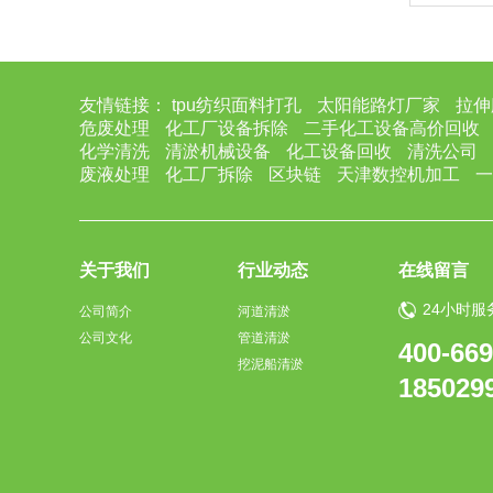
友情链接：
tpu纺织面料打孔
太阳能路灯厂家
拉伸
危废处理
化工厂设备拆除
二手化工设备高价回收
化学清洗
清淤机械设备
化工设备回收
清洗公司
废液处理
化工厂拆除
区块链
天津数控机加工
一
关于我们
行业动态
在线留言
24小时服
公司简介
河道清淤
公司文化
管道清淤
400-669
挖泥船清淤
185029