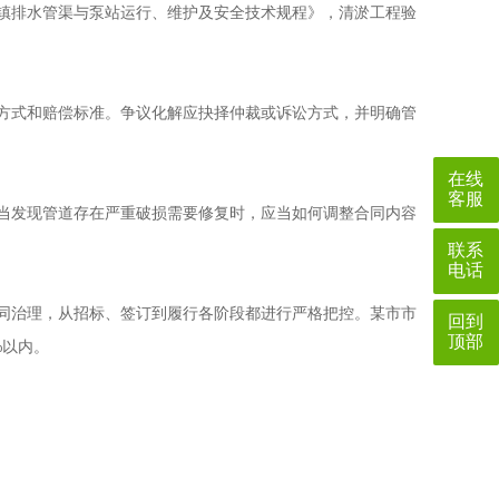
排水管渠与泵站运行、维护及安全技术规程》，清淤工程验
式和赔偿标准。争议化解应抉择仲裁或诉讼方式，并明确管
在线
客服
发现管道存在严重破损需要修复时，应当如何调整合同内容
联系
电话
治理，从招标、签订到履行各阶段都进行严格把控。某市市
回到
顶部
%以内。