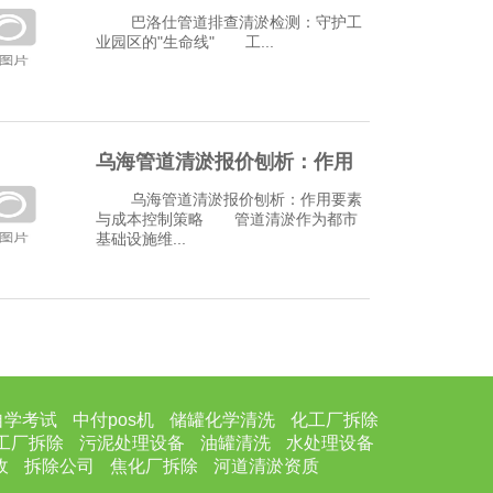
护工业园区的生
巴洛仕管道排查清淤检测：守护工
业园区的"生命线" 工...
乌海管道清淤报价刨析：作用
要素与成本控制
乌海管道清淤报价刨析：作用要素
与成本控制策略 管道清淤作为都市
基础设施维...
自学考试
中付pos机
储罐化学清洗
化工厂拆除
工厂拆除
污泥处理设备
油罐清洗
水处理设备
收
拆除公司
焦化厂拆除
河道清淤资质