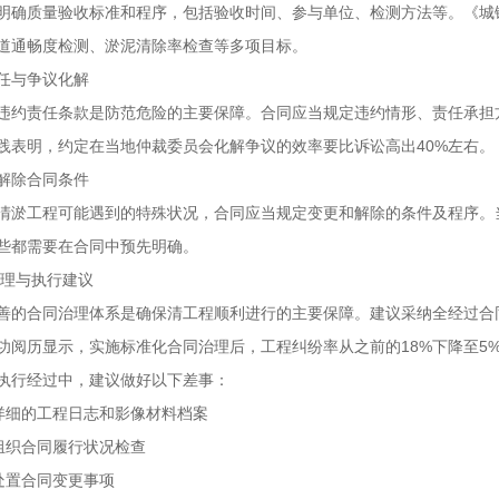
质量验收标准和程序，包括验收时间、参与单位、检测方法等。《城镇
道通畅度检测、淤泥清除率检查等多项目标。
与争议化解
责任条款是防范危险的主要保障。合同应当规定违约情形、责任承担方
践表明，约定在当地仲裁委员会化解争议的效率要比诉讼高出40%左右。
除合同条件
工程可能遇到的特殊状况，合同应当规定变更和解除的条件及程序。当
些都需要在合同中预先明确。
与执行建议
合同治理体系是确保清工程顺利进行的主要保障。建议采纳全经过合同
功阅历显示，实施标准化合同治理后，工程纠纷率从之前的18%下降至5
行经过中，建议做好以下差事：
细的工程日志和影像材料档案
织合同履行状况检查
置合同变更事项