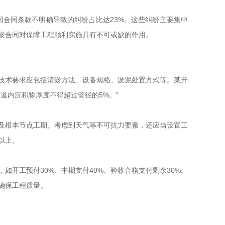
因合同条款不明确导致的纠纷占比达23%。这些纠纷主要集中
淤合同对保障工程顺利实施具有不可或缺的作用。
术要求应包括清淤方法、设备规格、淤泥处置方式等。某开
道内沉积物厚度不得超过管径的5%。"
根本节点工期。考虑到天气等不可抗力要素，还应当设置工
以上。
开工预付30%、中期支付40%、验收合格支付剩余30%。
确保工程质量。