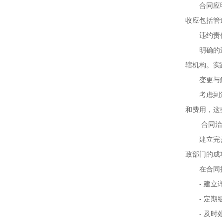
合同应明确
收应包括管
违约责任
明确的违约
辖机构。实
变更与解
考虑到清淤
和费用，这
合同治理
建立完善的
政部门的成
在合同执
- 建立详
- 定期组
- 及时处