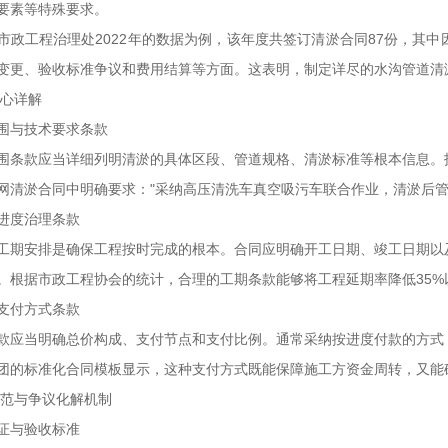
要素等特殊要求。
工程治理处2022年的数据为例，该年度共签订清淤合同87份，其中
变更、验收标准争议和费用结算等方面。这表明，制定详尽的水沟管道清
心详解
与技术要求条款
款应当详细列明清淤的具体区段、管道规格、清淤标准等根本信息。技
网清淤合同中明确要求："采纳高压清洗车真空吸污车联合作业，清淤后管
度治理条款
安排是确保工程按时完成的根本。合同应明确开工日期、竣工日期以及
。根据市政工程协会的统计，合理的工期条款能够将工程延期率降低35%
付方式条款
当明确总价构成、支付节点和支付比例。通常采纳按进度付款的方式，如
团的标准化合同模板显示，这种支付方式既能保障施工方资金周转，又能
与争议化解机制
与验收标准