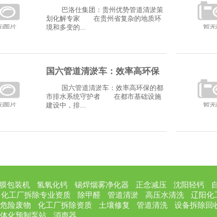
淤策划化解专家
巴洛仕集团：贵州优势管道清淤策
划化解专家 在贵州省复杂的地质环
境和多变的...
国六管道清淤车：效率高环保
的都市排水系统
国六管道清淤车：效率高环保的都
市排水系统守护者 在都市基础设施
建设中，排...
膜包装机
氢氧化钙
锡焊烟雾净化器
正念减压
沈阳轻钙
化工厂拆除专业资质
除甲醛
管道清淤
高压水清洗
辽阳化
危险废物
化工厂拆除资质
土壤修复
管道清洗
设备拆除回
体化预制泵站
消声器